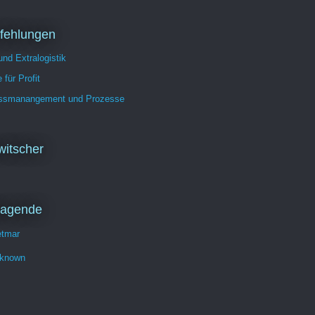
fehlungen
 und Extralogistik
 für Profit
ssmanangement und Prozesse
itscher
ragende
etmar
known