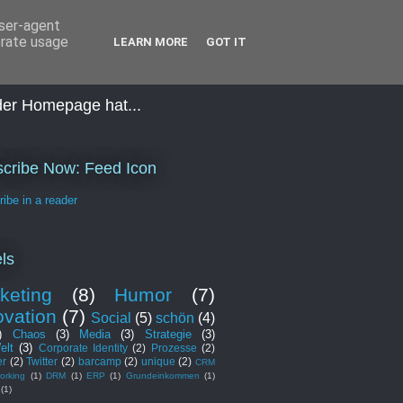
user-agent
erate usage
LEARN MORE
GOT IT
 der Homepage hat...
cribe Now: Feed Icon
ibe in a reader
ls
keting
(8)
Humor
(7)
ovation
(7)
Social
(5)
schön
(4)
)
Chaos
(3)
Media
(3)
Strategie
(3)
elt
(3)
Corporate Identity
(2)
Prozesse
(2)
er
(2)
Twitter
(2)
barcamp
(2)
unique
(2)
CRM
orking
(1)
DRM
(1)
ERP
(1)
Grundeinkommen
(1)
(1)