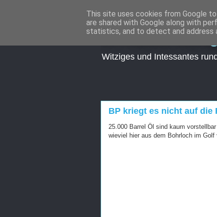
This site uses cookies from Google to 
are shared with Google along with per
in Reihe brin
statistics, and to detect and address 
Witziges und Intessantes rund
BP kriegt es nicht auf die
25.000 Barrel Öl sind kaum vorstellbar
wieviel hier aus dem Bohrloch im Golf