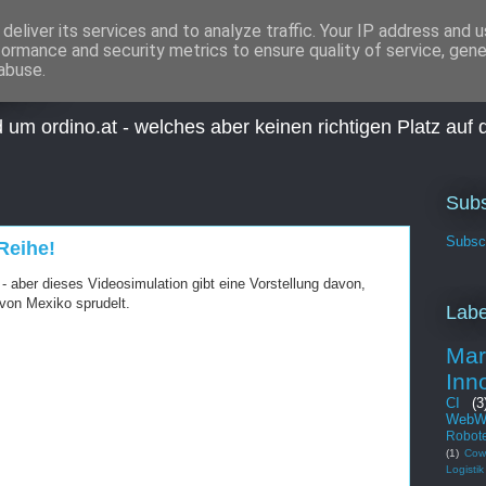
deliver its services and to analyze traffic. Your IP address and 
formance and security metrics to ensure quality of service, gen
gen
abuse.
 um ordino.at - welches aber keinen richtigen Platz auf
Subs
Subscr
 Reihe!
 - aber dieses Videosimulation gibt eine Vorstellung davon,
 von Mexiko sprudelt.
Labe
Mar
Inn
CI
(3
WebW
Robot
(1)
Cow
Logistik