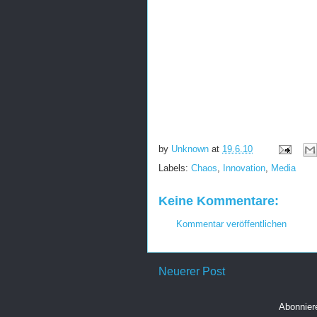
by
Unknown
at
19.6.10
Labels:
Chaos
,
Innovation
,
Media
Keine Kommentare:
Kommentar veröffentlichen
Neuerer Post
Abonnie