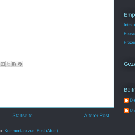
Emp
Intra-
Poesie
Proze
Gezw
Beit
Di
Un
Startseite
Älterer Post
ren
Kommentare zum Post (Atom)